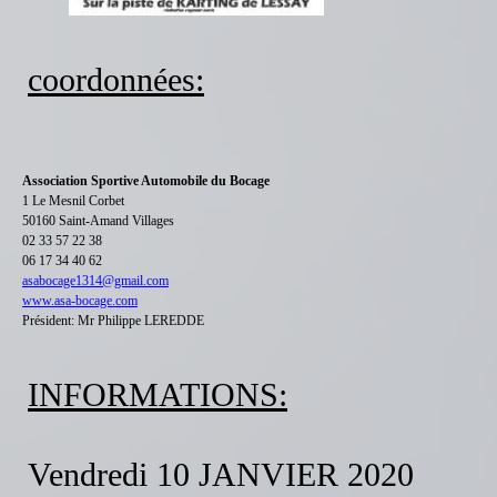
coordonnées:
Association Sportive Automobile du Bocage
1 Le Mesnil Corbet
50160 Saint-Amand Villages
02 33 57 22 38
06 17 34 40 62
asabocage1314@gmail.com
www.asa-bocage.com
Président: Mr Philippe LEREDDE
INFORMATIONS:
Vendredi 10 JANVIER 2020